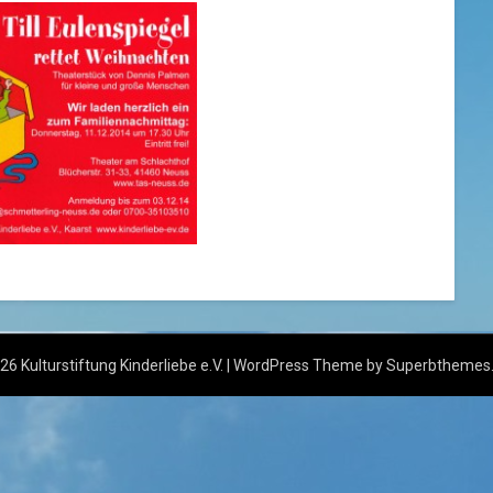
6 Kulturstiftung Kinderliebe e.V.
| WordPress Theme by
Superbthemes